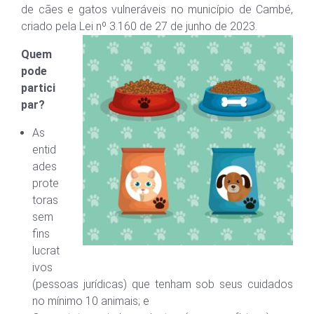
de cães e gatos vulneráveis no município de Cambé,
criado pela Lei nº 3.160 de 27 de junho de 2023.
Quem
pode
partici
par?
As
entid
ades
prote
toras
sem
fins
lucrat
ivos
(pessoas jurídicas) que tenham sob seus cuidados
no mínimo 10 animais; e